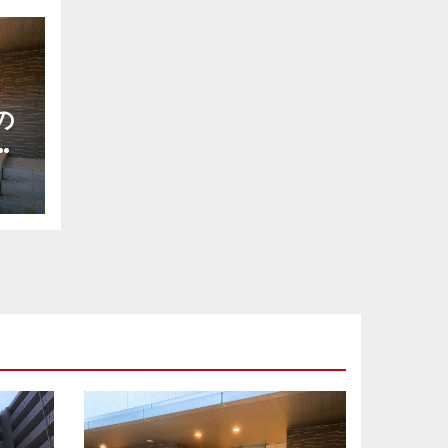
の
す
線