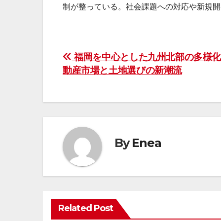
制が整っている。社会課題への対応や新規開
投
福岡を中心とした九州北部の多様化
動産市場と土地選びの新潮流
稿
ナ
ビ
ゲ
By
Enea
ー
シ
ョ
Related Post