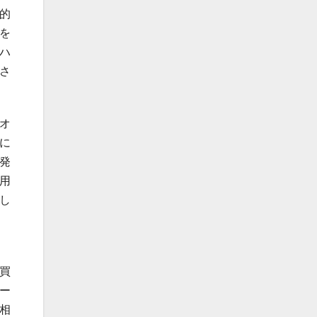
的
を
ハ
さ
オ
に
発
用
し
買
ー
相