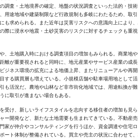
の調査・土地境界の確定、地盤の状況調査といった法的・技術
、用途地域や建築制限など行政規制も多岐にわたるため、取引
にも求められる。また近年は災害リスクへの意識向上により、
の際に浸水や地震・土砂災害のリスクに対するチェックも重視
や、土地購入時における調査項目の増加もみられる。商業地や
距離が重要視されると同時に、地元産業やサービス産業の成長
ビジネス環境の拡充による地価上昇、またリニューアルや再開
目する購買層も増えている。小規模店舗や駐車場用地として活
引も活況だ。農地や山林など非市街化地域では、用途転換が難
うに取引が進まない場合もある。
を受け、新しいライフスタイルを志向する移住者の増加も見ら
ャー開発など、新たな土地需要も生まれてきている。不動産売
門家が仲介やコンサルティングを行うほか、資金調達や住宅ロ
ポート体制が整備されている。買主や売主の状況に合わせて、