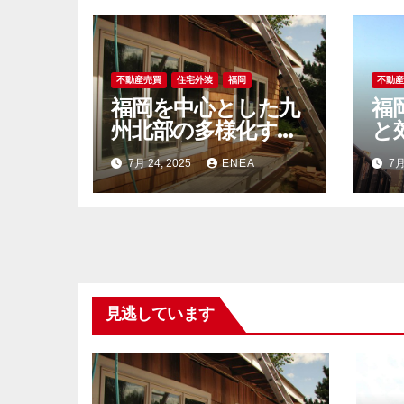
ン
不動産売買
住宅外装
福岡
不動
福岡を中心とした九
福
州北部の多様化する
と
不動産市場と土地選
未
7月 24, 2025
ENEA
7月
びの新潮流
場
見逃しています