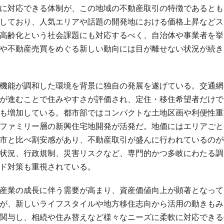
に対応できる体制が、この地域の不動産取引の特徴であるとも
しており、人気エリアや話題の開発地における価格上昇などス
高齢化という社会課題にも対応するべく、自治体や事業者を挙
や不動産売買をめぐる新しい動向には目が離せない状況が続き
機能が調和した環境を背景に独自の発展を遂げている。交通網
が進むことで住みやすさが評価され、定住・移住希望者だけで
も増加している。都市部ではコンパクトな土地区画や利便性重
ファミリー層の新興住宅地開発が活発だ。地価にはエリアごと
市と比べ割安感があり、不動産取引が盛んに行われているのが
状況、行政規制、災害リスクなど、専門的かつ多岐にわたる調
ド対策も重視されている。
産業の成長に伴う需要が高まり、資産価値向上が顕著となって
が、新しいライフスタイルや地方移住志向から活用の動きもみ
関与し、相続や住み替えなど様々なニーズに柔軟に対応できる