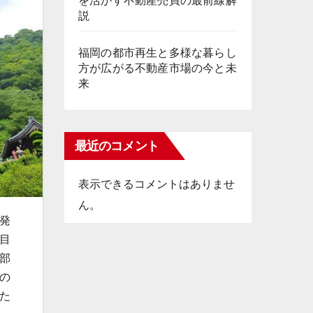
を活かす不動産売買の最前線解
説
福岡の都市再生と多様な暮らし
方が広がる不動産市場の今と未
来
最近のコメント
表示できるコメントはありませ
ん。
発
目
部
の
た