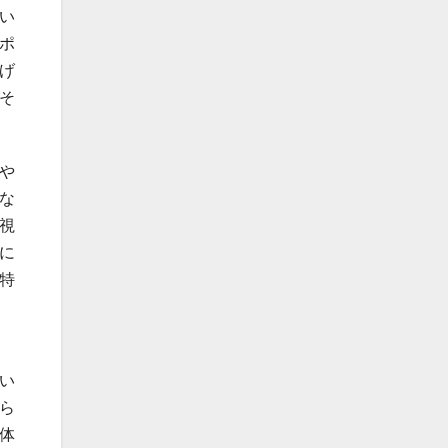
い
ポ
げ
そ
や
な
視
に
特
い
ら
体