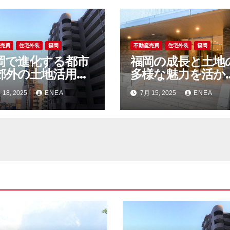
産売買
住宅外装
福岡
不動産売買
住宅外装
福岡
岡で進化する都市
福岡の成長と土地
郊外の土地活用が
多様な魅力を活か
来を拓く不動産市
不動産売買の最前
 18, 2025
ENEA
7月 15, 2025
ENEA
の今
解説