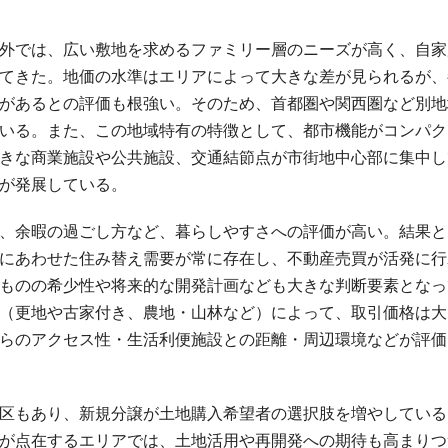
外では、広い敷地を求めるファミリー層のニーズが高く、自家
てきた。地価の水準はエリアによって大きな差が見られるが、
があるとの評価も根強い。そのため、首都圏や関西圏など別地
いる。また、この地域特有の特徴として、都市機能がコンパク
きな商業施設や公共施設、交通結節点が市街地中心部に集中し
が発展している。
、余暇の過ごし方など、暮らしやすさへの評価が高い。結果と
にあわせた住み替え需要が常に存在し、不動産売買が活発に行
ものの希少性や将来的な開発計画なども大きな判断要素となっ
（更地や古家付き、農地・山林など）によって、取引価格は大
らのアクセス性・生活利便施設との距離・周辺環境などが評価
区もあり、新規分譲が土地購入希望者の選択肢を増やしている
が点在するエリアでは、土地活用や再開発への期待も高まりつ