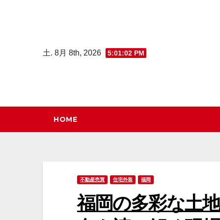
コ
ン
テ
ン
土. 8月 8th, 2026
5:01:03 PM
ツ
へ
ス
キ
HOME
ッ
プ
不動産売買
住宅外装
福岡
福岡の多彩な土地