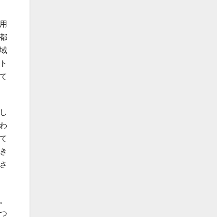
用
都
域
ト
て
し
わ
て
き
さ
。
つ