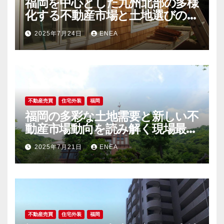
福岡を中心とした九州北部の多様
化する不動産市場と土地選びの新
潮流
2025年7月24日
ENEA
不動産売買
住宅外装
福岡
福岡の多彩な土地需要と新しい不
動産市場動向を読み解く現場最前
線
2025年7月21日
ENEA
不動産売買
住宅外装
福岡