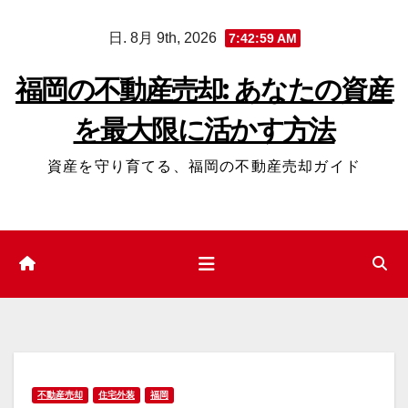
コ
日. 8月 9th, 2026
7:43:00 AM
ン
テ
福岡の不動産売却: あなたの資産
ン
を最大限に活かす方法
ツ
へ
資産を守り育てる、福岡の不動産売却ガイド
ス
キ
ッ
プ
不動産売却
住宅外装
福岡