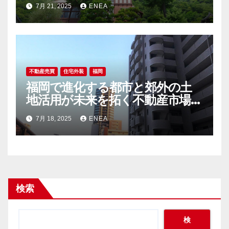
前線
7月 21, 2025
ENEA
不動産売買
住宅外装
福岡
福岡で進化する都市と郊外の土
地活用が未来を拓く不動産市場の
今
7月 18, 2025
ENEA
検索
検