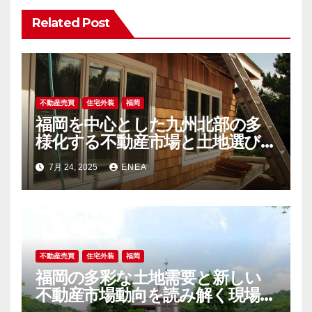
ョ
Related Post
ン
不動産売買
住宅外装
福岡
福岡を中心とした九州北部の多
様化する不動産市場と土地選び
の新潮流
7月 24, 2025
ENEA
不動産売買
住宅外装
福岡
福岡の多彩な土地需要と新しい
不動産市場動向を読み解く現場最