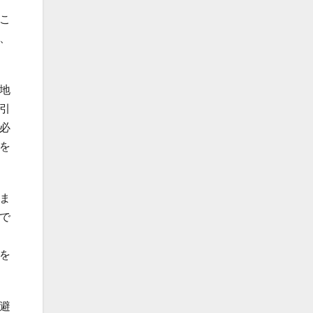
こ
、
地
引
必
を
ま
で
を
避