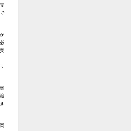
売
で
が
必
実
リ
契
渡
き
岡