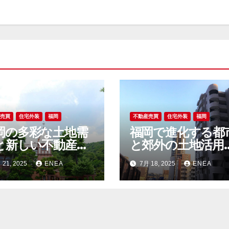
産売買
住宅外装
福岡
不動産売買
住宅外装
福岡
岡の多彩な土地需
福岡で進化する都
と新しい不動産市
と郊外の土地活用
動向を読み解く現
未来を拓く不動産
 21, 2025
ENEA
7月 18, 2025
ENEA
最前線
場の今