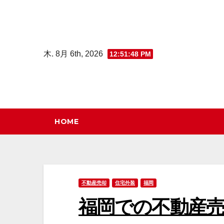
コ
ン
テ
ン
木. 8月 6th, 2026
12:51:50 PM
ツ
へ
ス
キ
HOME
ッ
プ
不動産売却
住宅外装
福岡
福岡での不動産売