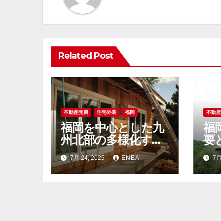
ゲ
ー
シ
Related Post
ョ
ン
不動産売買
住宅外装
福岡
不動
福岡を中心とした九
福
州北部の多様化する
要
不動産市場と土地選
場
7月 24, 2025
ENEA
7月
びの新潮流
場