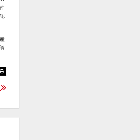
件
認
産
資
点