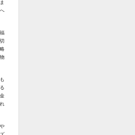
ま
へ
福
切
略
物
も
る
金
れ
や
ズ