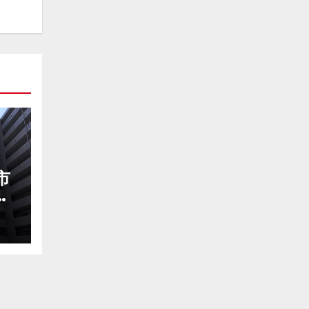
市
が
市